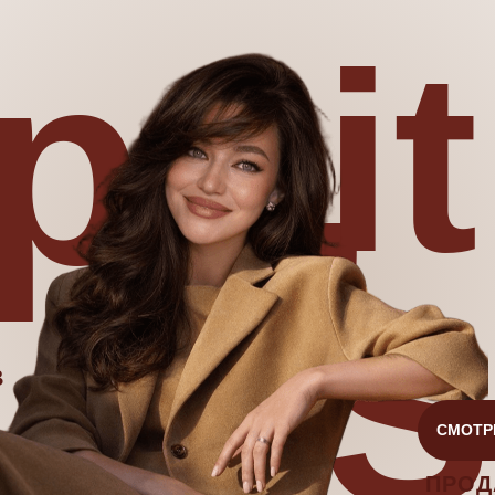
ps,
it
S
В
СМОТР
ПРОД