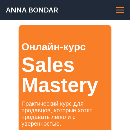
ANNA BONDAR
Онлайн-курс
Sales
Mastery
Практический курс для
продавцов, которые хотят
продавать легко и с
уверенностью.